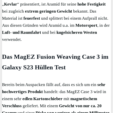
„
Kevlar
“ präsentiert, ist Aramid für seine
hohe Festigkeit
bei zugleich
extrem geringen Gewicht
bekannt. Das
Material ist
feuerfest
und splittert bei einem Aufprall nicht.
Aus diesen Gründen wird Aramid u.a. im
Motorsport
, in der
Luft- und Raumfahrt
und bei
kugelsicheren Westen
verwendet.
Das MagEZ Fusion Weaving Case 3 im
Galaxy S23 Hüllen Test
Bereits beim Auspacken fällt auf, dass es sich um ein
sehr
hochwertiges Produkt
handelt: das MagEZ Case 3 wird in
einem sehr
edlen Kartonschieber
mit
magnetischem
Verschluss
geliefert. Mit einem
Gewicht von nur ca. 20
Gramm
und einer
Dicke von weniger als einem Millimeter