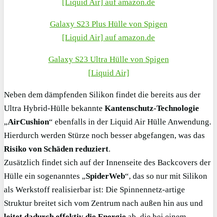
[Liquid Air] auf amazon.de
Galaxy S23 Plus Hülle von Spigen
[Liquid Air] auf amazon.de
Galaxy S23 Ultra Hülle von Spigen
[Liquid Air]
Neben dem dämpfenden Silikon findet die bereits aus der
Ultra Hybrid-Hülle bekannte
Kantenschutz-Technologie
„
AirCushion
“ ebenfalls in der Liquid Air Hülle Anwendung.
Hierdurch werden Stürze noch besser abgefangen, was das
Risiko von Schäden reduziert
.
Zusätzlich findet sich auf der Innenseite des Backcovers der
Hülle ein sogenanntes „
SpiderWeb
“, das so nur mit Silikon
als Werkstoff realisierbar ist: Die Spinnennetz-artige
Struktur breitet sich vom Zentrum nach außen hin aus und
leitet dadurch effektiv die Energie
ab, die bei einem