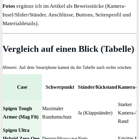
Fotos
ergänze ich im Artikel als Beweisstücke (Kamera-
Insel/Slider/Ständer, Anschlüsse, Buttons, Seitenprofil und
Materialdetails).
Vergleich auf einen Blick (Tabelle)
Hinweis:
Auf dem Smartphone kannst du die Tabelle nach rechts wischen.
Case
Schwerpunkt
Ständer/Kickstand
Kamera-F
Starker
Spigen Tough
Maximaler
Ja (Klappständer)
Kamera-/D
Armor (Mag Fit)
Rundumschutz
Rand
Spigen Ultra
Hybrid Zero One
Design/Showcase
Nein
Erhöhte R