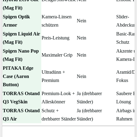
(Mag Fit)
Spigen Optik
Kamera-Linsen
Slider-
Nein
Armor
schützen
Abdeckun
Spigen Liquid Air
Basic-Ran
Preis-Leistung
Nein
(Mag Fit)
Schutz
Spigen Nano Pop
Akzente 
Maximaler Grip
Nein
(Mag Fit)
Kamera-In
PITAKA Edge
Ultradünn +
Aramid/De
Case (Aaron
Nein
Premium
Fokus
Button)
TORRAS Ostand
Premium-Look +
Ja (drehbarer
Saubere B
Q3 VegSkin
Alleskönner
Ständer)
Lösung
TORRAS Ostand
Schutz +
Ja (drehbarer
Airbags i
Q3 Air
drehbarer Ständer
Ständer)
Rahmen