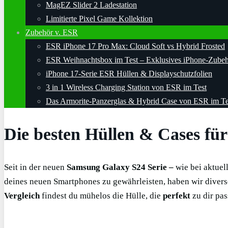
MagEZ Slider 2 Ladestation
Limitierte Pixel Game Kollektion
Zubehör v. ESR
ESR iPhone 17 Pro Max: Cloud Soft vs Hybrid Frosted
ESR Weihnachtsbox im Test – Exklusives iPhone-Zube
iPhone 17-Serie ESR Hüllen & Displayschutzfolien
3 in 1 Wireless Charging Station von ESR im Test
Das Armorite-Panzerglas & Hybrid Case von ESR im Te
Die besten Hüllen & Cases für
Seit in der neuen
Samsung Galaxy S24 Serie –
wie bei aktue
deines neuen Smartphones zu gewährleisten, haben wir diver
Vergleich
findest du mühelos die Hülle, die
perfekt
zu dir pas