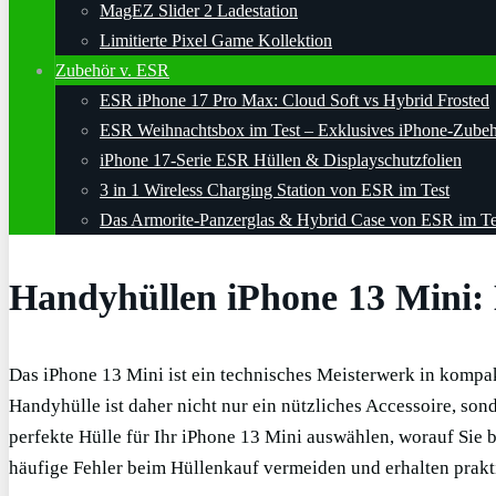
MagEZ Slider 2 Ladestation
Limitierte Pixel Game Kollektion
Zubehör v. ESR
ESR iPhone 17 Pro Max: Cloud Soft vs Hybrid Frosted
ESR Weihnachtsbox im Test – Exklusives iPhone-Zube
iPhone 17-Serie ESR Hüllen & Displayschutzfolien
3 in 1 Wireless Charging Station von ESR im Test
Das Armorite-Panzerglas & Hybrid Case von ESR im Te
Handyhüllen iPhone 13 Mini: 
Das iPhone 13 Mini ist ein technisches Meisterwerk in kompa
Handyhülle ist daher nicht nur ein nützliches Accessoire, son
perfekte Hülle für Ihr iPhone 13 Mini auswählen, worauf Sie 
häufige Fehler beim Hüllenkauf vermeiden und erhalten prakti