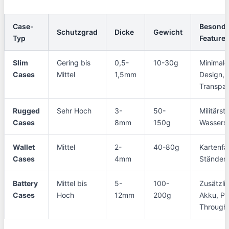
Case-
Besonde
Schutzgrad
Dicke
Gewicht
Typ
Feature
Slim
Gering bis
0,5-
10-30g
Minimale
Cases
Mittel
1,5mm
Design,
Transpa
Rugged
Sehr Hoch
3-
50-
Militärst
Cases
8mm
150g
Wassers
Wallet
Mittel
2-
40-80g
Kartenfä
Cases
4mm
Ständerf
Battery
Mittel bis
5-
100-
Zusätzli
Cases
Hoch
12mm
200g
Akku, Pa
Through